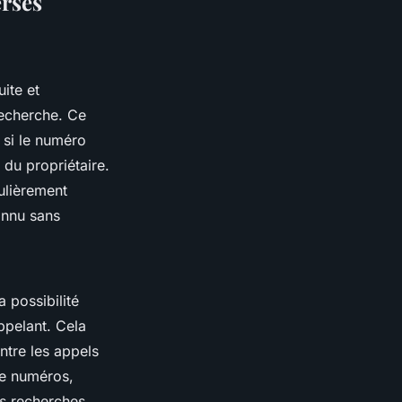
ersés
uite et
recherche. Ce
 si le numéro
 du propriétaire.
ulièrement
connu sans
la possibilité
ppelant. Cela
ntre les appels
de numéros,
es recherches