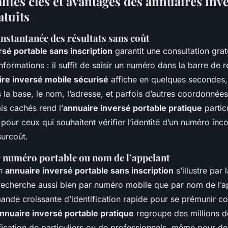
ités clés et avantages des annuaires inv
atuits
nstantanée des résultats sans coût
rsé portable sans inscription
garantit une consultation grat
formations : il suffit de saisir un numéro dans la barre de 
ire inversé mobile sécurisé
affiche en quelques secondes,
 la base, le nom, l’adresse, et parfois d’autres coordonnées
is cachés rend l’
annuaire inversé portable pratique
partic
ut pour ceux qui souhaitent vérifier l’identité d’un numéro in
urcoût.
 numéro portable ou nom de l’appelant
un
annuaire inversé portable sans inscription
s’illustre par 
 recherche aussi bien par numéro mobile que par nom de l’a
ande croissante d’identification rapide pour se prémunir co
nnuaire inversé portable pratique
regroupe des millions 
ntification de particuliers ou de professionnels, même pour d