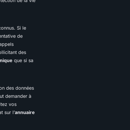
tection de la vie
connus. Si le
entative de
 appels
licitant des
onique
que si sa
ion des données
eut demander à
itez vos
 sur l’
annuaire