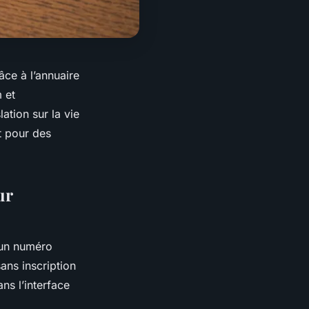
âce à l’annuaire
 et
ation sur la vie
it pour des
ur
’un numéro
ans inscription
ns l’interface