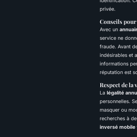
identification. 
privée.
Conseils pour
Avec un
annuair
service ne donne
fraude. Avant d
indésirables et
informations per
réputation est s
Respect de la v
La
légalité ann
personnelles. S
masquer ou modif
recherches à des
inversé mobile 