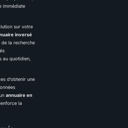
se immédiate
solution sur votre
nnuaire inversé
 de la recherche
tés
s au quotidien,
es d’obtenir une
 données
 un
annuaire en
renforce la