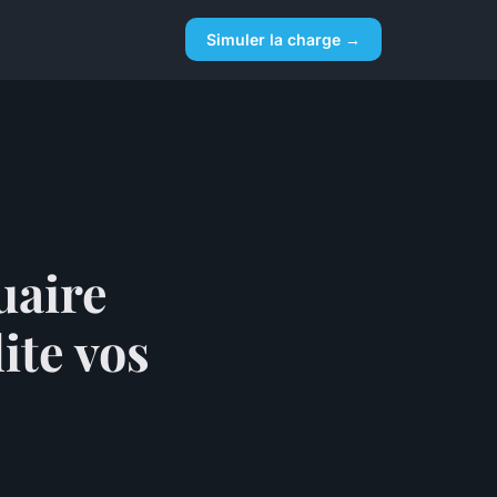
Simuler la charge →
uaire
ite vos