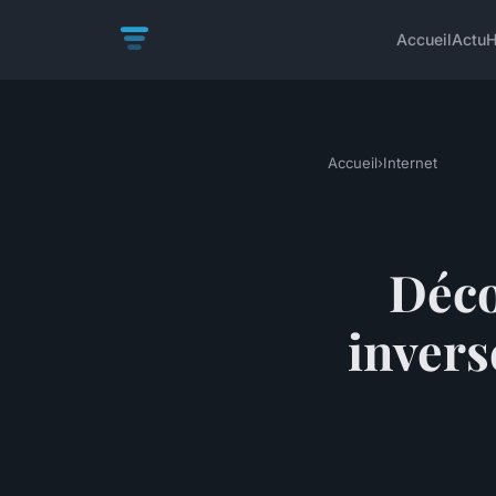
Accueil
Actu
H
Accueil
›
Internet
Déco
invers