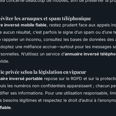
Cela concerne beaucoup de mobiles, afin de préserver la pro
 éviter les arnaques et spam téléphonique
e inversé mobile fiable
, restez prudent face aux appels in
 aucun résultat, c’est parfois le signe d’un spam ou d’une t
e rappeler un inconnu, consultez les bases de données des
 adoptez une méfiance accrue—surtout pour les messages sol
sonnelles. N’utilisez un service d’
annuaire inversé téléph
olide.
ie privée selon la législation en vigueur
uaire inversé portable
repose sur le RGPD et sur la protect
euls les numéros non confidentiels apparaissent ; chacun p
ier ses informations. Pour une utilisation responsable, lim
 besoins légitimes et respectez le droit d’autrui à l’anonymat
fiable
.