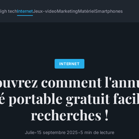
igh tech
Internet
Jeux-video
Marketing
Matériel
Smartphones
INTERNET
uvrez comment l'ann
é portable gratuit facil
recherches !
Julie
•
15 septembre 2025
•
5 min de lecture