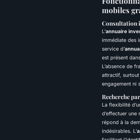
Fonctionnal
mobiles gr
Consultation i
L’
annuaire inve
immédiate des in
service d’
annua
est présent dans
L’absence de fra
attractif, surto
engagement ni s
Recherche par
La flexibilité d’
d’effectuer une
répond à la dem
indésirables. L’
a
facilitant l’ide