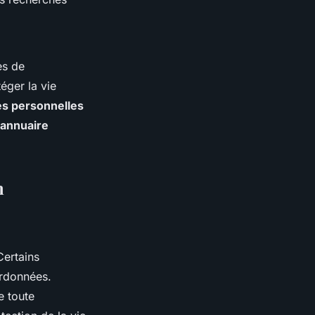
es de
éger la vie
es personnelles
annuaire
n
Certains
ordonnées.
 toute