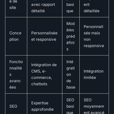
e de
avec rapport
basi
ent
site
détaillé
que
détaillée
Mod
Personnali
èles
Conce
Personnalisée
sée mais
préd
ption
et responsive
non
éfini
responsive
s
Fonctio
Inté
Intégration de
nnalité
grati
CMS, e-
Intégration
s
on
commerce,
limitée
avanc
de
chatbots
ées
base
SEO
SEO
Expertise
SEO
basi
moyennem
approfondie
que
ent avancé