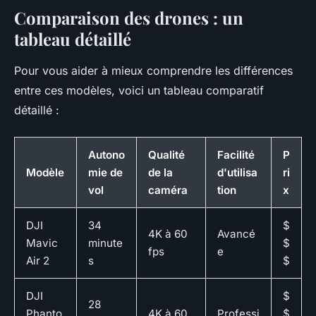
Comparaison des drones : un
tableau détaillé
Pour vous aider à mieux comprendre les différences
entre ces modèles, voici un tableau comparatif
détaillé :
Autono
Qualité
Facilité
P
Modèle
mie de
de la
d'utilisa
ri
vol
caméra
tion
x
DJI
34
$
4K à 60
Avancé
Mavic
minute
$
fps
e
Air 2
s
$
DJI
$
28
Phanto
4K à 60
Professi
$