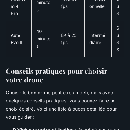
minute
m 4
fps
onnelle
$
s
Pro
$
$
40
Autel
8K à 25
Intermé
$
minute
Evo II
fps
diaire
$
s
$
Conseils pratiques pour choisir
votre drone
Choisir le bon drone peut être un défi, mais avec
quelques conseils pratiques, vous pouvez faire un
choix éclairé. Voici une liste à puces détaillée pour
vous guider :
Définissez votre utilisation
: Avant d'acheter un