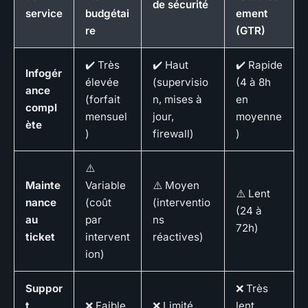
de sécurité
service
budgétai
ement
re
(GTR)
✔️ Très
✔️ Haut
✔️ Rapide
Infogér
élevée
(supervisio
(4 à 8h
ance
(forfait
n, mises à
en
compl
mensuel
jour,
moyenne
ète
)
firewall)
)
⚠️
Mainte
Variable
⚠️ Moyen
⚠️ Lent
nance
(coût
(interventio
(24 à
au
par
ns
72h)
ticket
intervent
réactives)
ion)
Suppor
❌ Très
t
❌ Faible
❌ Limité
lent